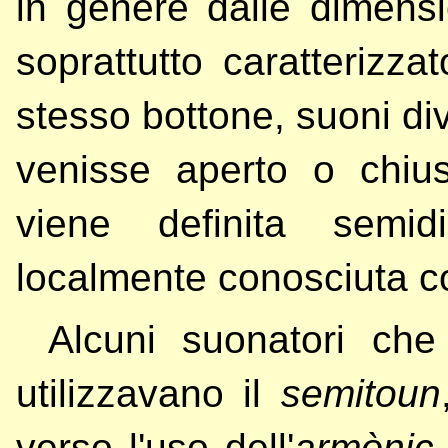
in genere dalle dimens
soprattutto caratterizza
stesso bottone, suoni di
venisse aperto o chiu
viene definita semid
localmente conosciuta c
Alcuni suonatori che a
utilizzavano il
semitoun
verso l'uso dell'
armònic