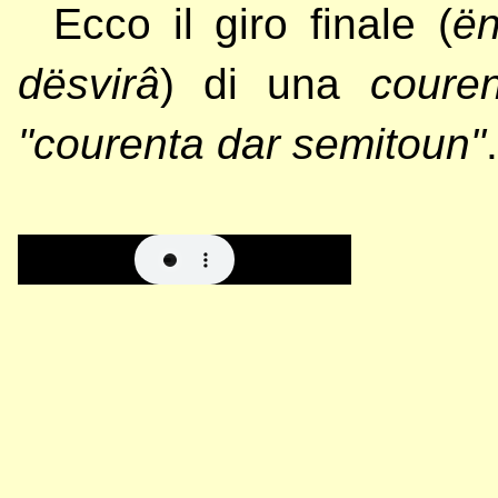
Ecco il giro finale (
ën
dësvirâ
) di una
coure
"courenta dar semitoun"
.