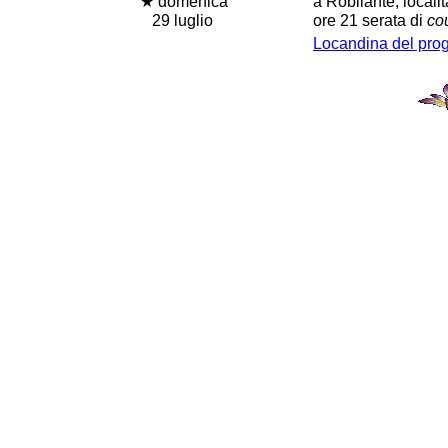
★ domenica
a Robilante, locali
29 luglio
ore 21 serata di
co
Locandina del pr