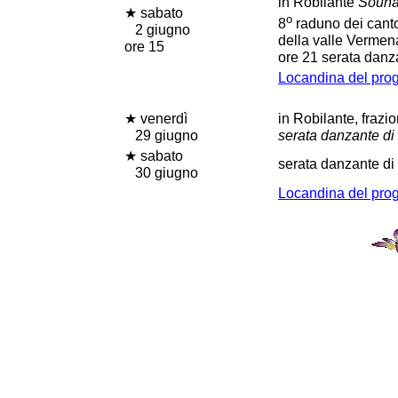
in Robilante
Sounà
★ sabato
o
8
raduno dei cantor
2 giugno
della valle Verme
ore 15
ore 21 serata danz
Locandina del pr
★ venerdì
in Robilante, fraz
29 giugno
serata danzante di 
★ sabato
serata danzante di
30 giugno
Locandina del pr